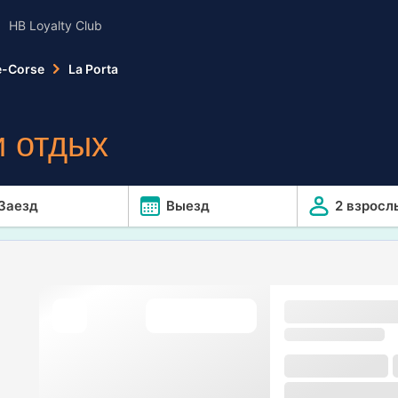
HB Loyalty Club
e-Corse
La Porta
 отдых
Заезд
Выезд
2 взросл