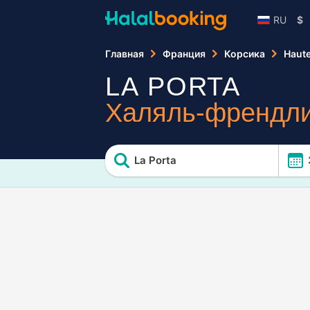
RU
$
Главная
Франция
Корсика
Haut
LA PORTA
Халяль-френдли
La Porta