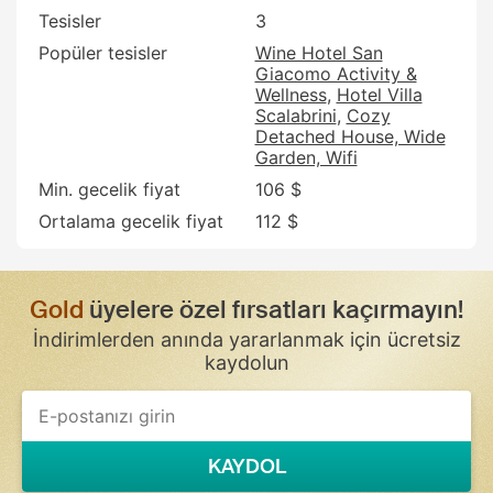
Tesisler
3
Popüler tesisler
Wine Hotel San
Giacomo Activity &
Wellness
Hotel Villa
Scalabrini
Cozy
Detached House, Wide
Garden, Wifi
Min. gecelik fiyat
106 $
Ortalama gecelik fiyat
112 $
Gold
üyelere özel fırsatları kaçırmayın!
İndirimlerden anında yararlanmak için ücretsiz
kaydolun
If
you
are
a
KAYDOL
human,
ignore