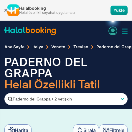
Halalbooking
Yükle
Helal özellikli seyahat uygulaması
Ana Sayfa
İtalya
Veneto
Treviso
Paderno del Grap
PADERNO DEL
GRAPPA
Helal Özellikli Tatil
Paderno del Grappa
•
2 yetişkin
Harita
Sırala
Filtrele