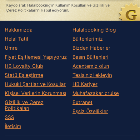
this
Kaydolarak Halalbooking'in
Kullanım Koşulları
ve
Gizlilik ve
field
Çerez Politikaları
'nı kabul ediyorum.
Hakkımızda
Halalbooking Blog
Helal Tatil
Bültenlerimiz
Umre
Bizden Haberler
Fiyat Eşitlemesi Yapıyoruz
Basın Bültenleri
HB Loyalty Club
Acentemiz olun
Statü Eşleştirme
Tesisinizi ekleyin
Hukuki Şartlar ve Koşullar
HB Kariyer
Kişisel Verilerin Korunması
Muhafazakar сruise
Gizlilik ve Çerez
Extranet
Politikaları
Eşsiz Özellikler
SSS
İletişim