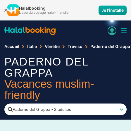
Halalbooking
Je l'installe
L'app du voyage halal-friendly
Accueil
Italie
Vénétie
Treviso
Paderno del Grappa
PADERNO DEL
GRAPPA
Vacances muslim-
friendly
Paderno del Grappa
•
2 adultes