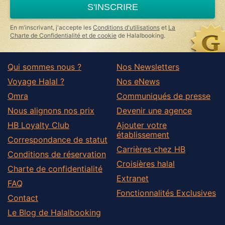
S'INSCRIRE
En m'inscrivant, j'accepte les
Conditions d'utilisations
et
La
Charte de Confidentialité et de cookie
de Halalbooking.
Qui sommes nous ?
Nos Newsletters
Voyage Halal ?
Nos eNews
Omra
Communiqués de presse
Nous alignons nos prix
Devenir une agence
HB Loyalty Club
Ajouter votre
établissement
Correspondance de statut
Carrières chez HB
Conditions de réservation
Croisières halal
Charte de confidentialité
Extranet
FAQ
Fonctionnalités Exclusives
Contact
Le Blog de Halalbooking