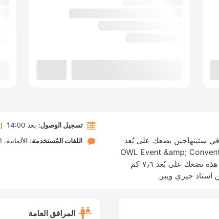
تسجيل الوصول:
بعد 14:00
 في ستينهاجين يضعك على بُعد
اللغات المُستخدمة:
الألمانية
ا
 بالسيارة من قلعة تاتنهاوزن وOWL Event &amp; Convention
Center. الإقامة في إقامة المبيت والإفطار هذه تضعك على بُعد ٧٫٦ كم
المرافق العامة