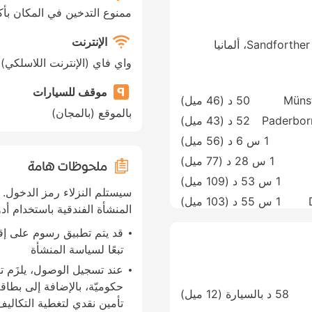
ممنوع التدخين في المكان بأك
الإنترنت
Sandf، ألمانيا
واي فاي (الإنترنت اللاسلكي)
موقف للسيارات
Müns
50 د (
46 ميل
)
بالموقع (بالمجان)
Paderbor
52 د (
43 ميل
)
1 س 6 د (
56 ميل
)
1 س 28 د (
77 ميل
)
ملحوظات هامة
1 س 53 د (
109 ميل
)
سيستلم النزلاء رمز الدخول. 
1 س 55 د (
103 ميل
)
المنشأة الفندقية باستخدام أدو
قد يتم تطبيق رسوم على إ
تبعًا لسياسة المنشأة
عند تسجيل الوصول، يلزَم 
حكوميّة، بالإضافة إلى بطاق
58 د بالسيارة (12 ميل)
تأمين نقدي لتغطية التكاليف 