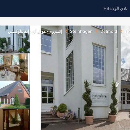
نادي الولاء HB
No
Detmold
Steinhagen
إنتنتروم - هوتل أوند إيفانتلوكيشن