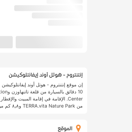
إنتنتروم - هوتل أوند إيفانتلوكيشن
إن موقع إنتنتروم - هوتل أوند إيفانتلوكيشن
10 دقائق
من TERRA.vita Nature Park و٨٫٨ كم من استاد جيري ويبر.
الموقع