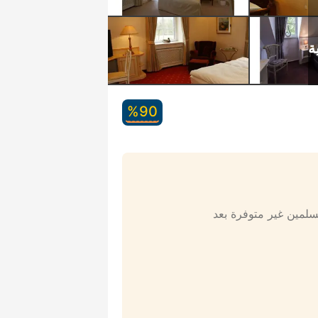
90‏%
مسلمين غير متوفرة بعد