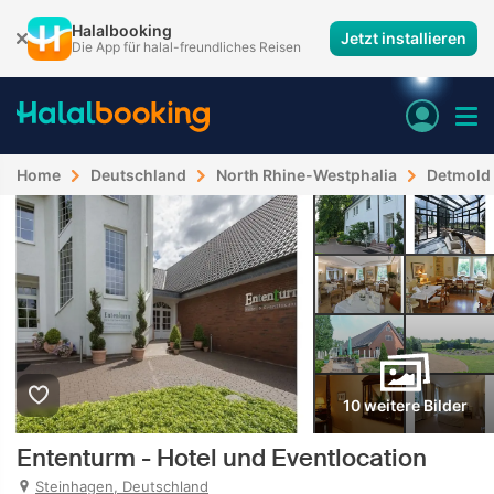
Halalbooking
Jetzt installieren
Die App für halal-freundliches Reisen
Home
Deutschland
North Rhine-Westphalia
Detmold
10 weitere Bilder
Ententurm - Hotel und Eventlocation
Steinhagen, Deutschland