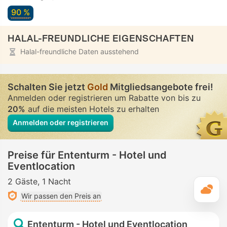
90 %
HALAL-FREUNDLICHE EIGENSCHAFTEN
Halal-freundliche Daten ausstehend
Schalten Sie jetzt
Gold
Mitgliedsangebote frei!
Anmelden oder registrieren um Rabatte von bis zu
20%
auf die meisten Hotels zu erhalten
Anmelden oder registrieren
Preise für Ententurm - Hotel und
Eventlocation
2 Gäste
1 Nacht
T
Wir passen den Preis an
Ententurm - Hotel und Eventlocation