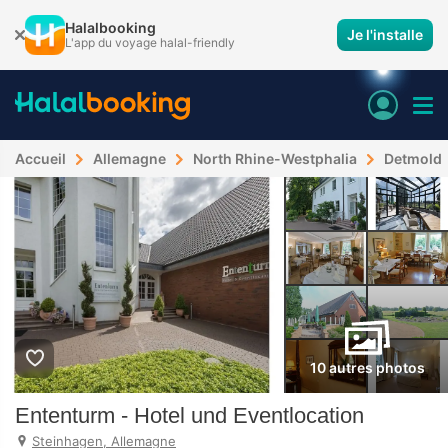
Halalbooking
Je l'installe
L'app du voyage halal-friendly
Accueil
Allemagne
North Rhine-Westphalia
Detmold
10 autres photos
Ententurm - Hotel und Eventlocation
Steinhagen, Allemagne