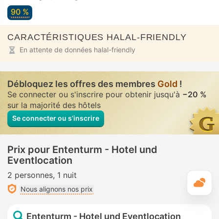
90 %
CARACTÉRISTIQUES HALAL-FRIENDLY
En attente de données halal-friendly
Débloquez les offres des membres
Gold
!
Se connecter ou s'inscrire pour obtenir jusqu'à
−20 %
sur la majorité des hôtels
Se connecter ou s’inscrire
Prix pour Ententurm - Hotel und
Eventlocation
2 personnes
1 nuit
M
Nous alignons nos prix
Ententurm - Hotel und Eventlocation