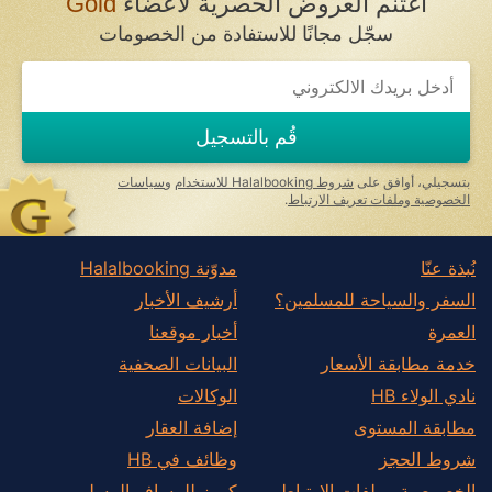
اغتنم العروض الحصرية لأعضاء
Gold
سجّل مجانًا للاستفادة من الخصومات
If
you
are
a
قُم بالتسجيل
human,
ignore
this
بتسجيلي، أوافق على
شروط Halalbooking للاستخدام
و
سياسات
field
الخصوصية وملفات تعريف الارتباط
.
نُبذة عنّا
مدوّنة Halalbooking
السفر والسياحة للمسلمين؟
أرشيف الأخبار
العمرة
أخبار موقعنا
خدمة مطابقة الأسعار
البيانات الصحفية
نادي الولاء HB
الوكالات
مطابقة المستوى
إضافة العقار
شروط الحجز
وظائف في HB
الخصوصية وملفات الارتباط
كروز للمسافر المسلم