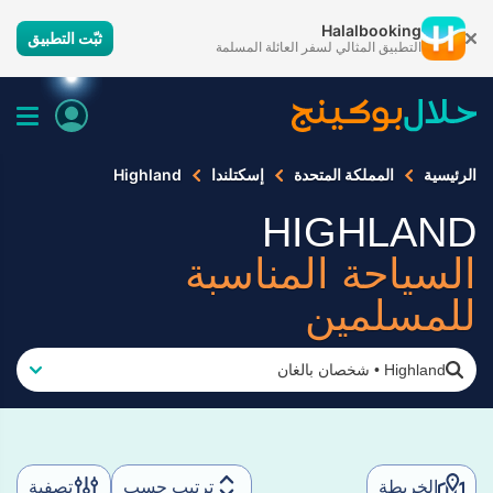
Halalbooking
ثبّت التطبيق
التطبيق المثالي لسفر العائلة المسلمة
الرئيسية
المملكة المتحدة
إسكتلندا
Highland
HIGHLAND
السياحة المناسبة
للمسلمين
Highland
•
شخصان بالغان
الخريطة
ترتيب حسب
تصفية