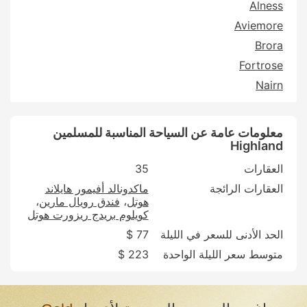
Alness
Aviemore
Brora
Fortrose
Nairn
معلومات عامة عن السياحة المناسبة للمسلمين
Highland
العقارات
35
العقارات الرائجة
ماكدونالد أفيمور هايلاند
هوتل
فندق رويال مارين
كويلوم بريدج ريزورت هوتل
الحد الأدنى للسعر في الليلة
77 $
متوسط سعر الليلة الواحدة
223 $