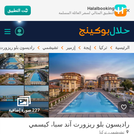
Halalbooking
ثبّت التطبيق
التطبيق المثالي لسفر العائلة المسلمة
الرئيسية
تركيا
إيجة
إزمير
تشيشمي
راديسون بلو ريزورت 
227 صورة إضافية
راديسون بلو ريزورت آند سبا، كيسمي
تشيشمي، تركيا