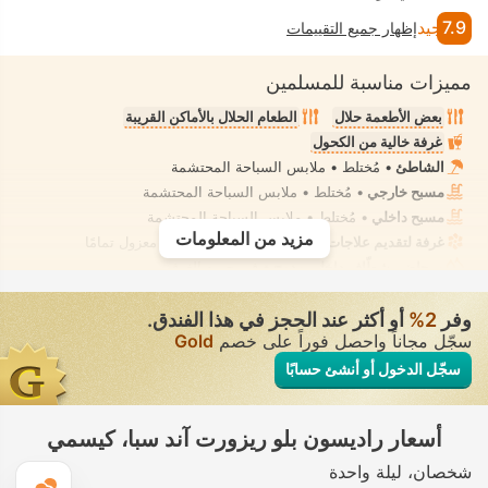
7.9
جيد
إظهار جميع التقييمات
مميزات مناسبة للمسلمين
بعض الأطعمة حلال
الطعام الحلال بالأماكن القريبة
غرفة خالية من الكحول
الشاطئ
• مُختلط • ملابس السباحة المحتشمة
مسبح خارجي
• مُختلط • ملابس السباحة المحتشمة
مسبح داخلي
• مُختلط • ملابس السباحة المحتشمة
مزيد من المعلومات
غرفة لتقديم علاجات السبا، تدليك
• تأجير خاص • معزول تمامًا
مرحاض بشطّاف داخلي مدمج
• في جميع الغرف
وفر
2‏%
أو أكثر عند الحجز في هذا الفندق.
سجّل مجاناً واحصل فوراً على خصم
Gold
سجّل الدخول أو أنشئ حسابًا
أسعار راديسون بلو ريزورت آند سبا، كيسمي
شخصان
ليلة واحدة