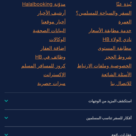
نُبذة عنّا
مدوّنة Halalbooking
السفر والسياحة للمسلمين؟
أرشيف الأخبار
العمرة
أخبار موقعنا
خدمة مطابقة الأسعار
البيانات الصحفية
نادي الولاء HB
الوكالات
مطابقة المستوى
إضافة العقار
شروط الحجز
وظائف في HB
الخصوصية وملفات الارتباط
كروز للمسافر المسلم
الأسئلة الشائعة
الإكسترانت
للاتصال بنا
ميزات حصرية
استكشف المزيد من الوجهات
أفكار للسفر تناسب المسلمين
عقارات رائجة