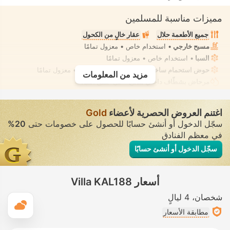
مميزات مناسبة للمسلمين
جميع الأطعمة حلال
عقار خالٍ من الكحول
مسبح خارجي
• استخدام خاص • معزول تمامًا
السبا
• استخدام خاص • معزول تمامًا
حوض استحمام ساخن/جاكوزي
• استخدام خاص • معزول تمامًا
مزيد من المعلومات
مرحاض بشطّاف داخلي مدمج
• في جميع الفيلات
اغتنم العروض الحصرية لأعضاء
Gold
سجّل الدخول أو أنشئ حسابًا للحصول على خصومات حتى
20%
في معظم الفنادق
سجّل الدخول أو أنشئ حسابًا
أسعار Villa KAL188
شخصان
4 ليالٍ
ال
مطابقة الأسعار