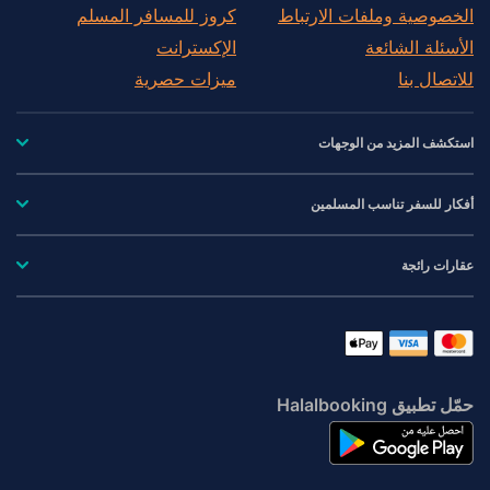
الخصوصية وملفات الارتباط
كروز للمسافر المسلم
الأسئلة الشائعة
الإكسترانت
للاتصال بنا
ميزات حصرية
استكشف المزيد من الوجهات
أفكار للسفر تناسب المسلمين
عقارات رائجة
حمّل تطبيق Halalbooking