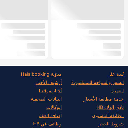
نُبذة عنّا
مدوّنة Halalbooking
السفر والسياحة للمسلمين؟
أرشيف الأخبار
العمرة
أخبار موقعنا
خدمة مطابقة الأسعار
البيانات الصحفية
نادي الولاء HB
الوكالات
مطابقة المستوى
إضافة العقار
شروط الحجز
وظائف في HB