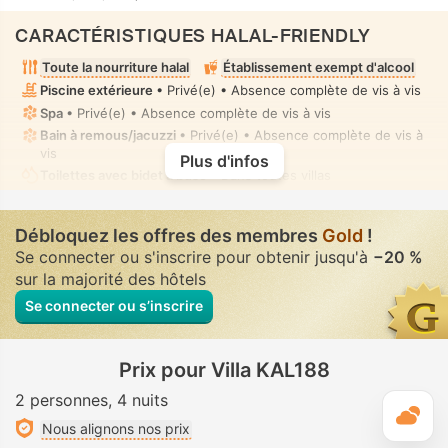
CARACTÉRISTIQUES HALAL-FRIENDLY
Toute la nourriture halal
Établissement exempt d'alcool
Piscine extérieure
• Privé(e) • Absence complète de vis à vis
Spa
• Privé(e) • Absence complète de vis à vis
Bain à remous/jacuzzi
• Privé(e) • Absence complète de vis à
vis
Plus d'infos
Toilettes avec bidet à buse
• Dans toutes villas
Débloquez les offres des membres
Gold
!
Se connecter ou s'inscrire pour obtenir jusqu'à
−20 %
sur la majorité des hôtels
Se connecter ou s’inscrire
Prix pour Villa KAL188
2 personnes
4 nuits
M
Nous alignons nos prix