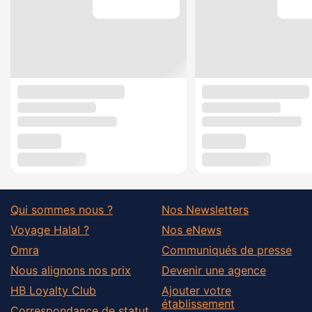
Qui sommes nous ?
Nos Newsletters
Voyage Halal ?
Nos eNews
Omra
Communiqués de presse
Nous alignons nos prix
Devenir une agence
HB Loyalty Club
Ajouter votre
établissement
Correspondance de statut