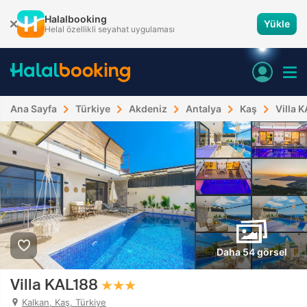
Halalbooking
Yükle
Helal özellikli seyahat uygulaması
Ana Sayfa
Türkiye
Akdeniz
Antalya
Kaş
Villa 
Daha 54 görsel
Villa KAL188
Kalkan, Kaş, Türkiye