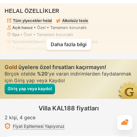
HELAL ÖZELLİKLER
Tüm yiyecekler helal
Alkolsüz tesis
Açık havuz
• Özel • Tamamen korunaklı
Spa
• Özel • Tamamen korunaklı
Spa küveti/jakuzi
• Özel • Tamamen korunaklı
Daha fazla bilgi
Taharet musluklu tuvalet
• Tüm villalarda
Gold
üyelere özel fırsatları kaçırmayın!
Birçok otelde
%20
'ye varan indirimlerden faydalanmak
için Giriş yap veya Kaydol
Giriş yap veya kaydol
Villa KAL188 fiyatları
2 kişi
4 gece
G
Fiyat Eşitlemesi Yapıyoruz