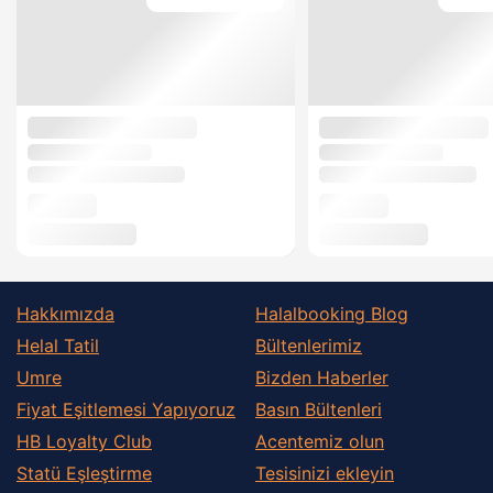
Hakkımızda
Halalbooking Blog
Helal Tatil
Bültenlerimiz
Umre
Bizden Haberler
Fiyat Eşitlemesi Yapıyoruz
Basın Bültenleri
HB Loyalty Club
Acentemiz olun
Statü Eşleştirme
Tesisinizi ekleyin