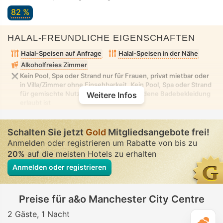
82 %
HALAL-FREUNDLICHE EIGENSCHAFTEN
Halal-Speisen auf Anfrage
Halal-Speisen in der Nähe
Alkoholfreies Zimmer
Kein Pool, Spa oder Strand nur für Frauen, privat mietbar oder
in Villa/Zimmer ohne Einsehbarkeit. Kein Pool, Spa oder Strand
für gemischte Nutzung, in dem bescheidene Badebekleidung
Weitere Infos
erlaubt ist
Schalten Sie jetzt
Gold
Mitgliedsangebote frei!
Anmelden oder registrieren um Rabatte von bis zu
20%
auf die meisten Hotels zu erhalten
Anmelden oder registrieren
Preise für a&o Manchester City Centre
2 Gäste
1 Nacht
T