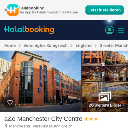
Halalbooking
Jetzt installieren
Die App für halal-freundliches Reisen
Home
Vereinigtes Königreich
England
Greater Manch
20 weitere Bilder
a&o Manchester City Centre
Manchester, Vereinigtes Königreich