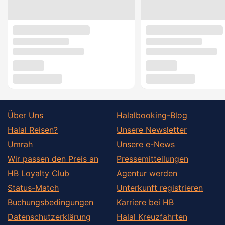
Über Uns
Halalbooking-Blog
Halal Reisen?
Unsere Newsletter
Umrah
Unsere e-News
Wir passen den Preis an
Pressemitteilungen
HB Loyalty Club
Agentur werden
Status-Match
Unterkunft registrieren
Buchungsbedingungen
Karriere bei HB
Datenschutzerklärung
Halal Kreuzfahrten