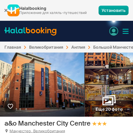
Halalbooking
Установить
Приложение для халяль-путешествий
Главная
Великобритания
Англия
Большой Манчест
Еще 20 фото
a&o Manchester City Centre
Манчестер, Великобритания