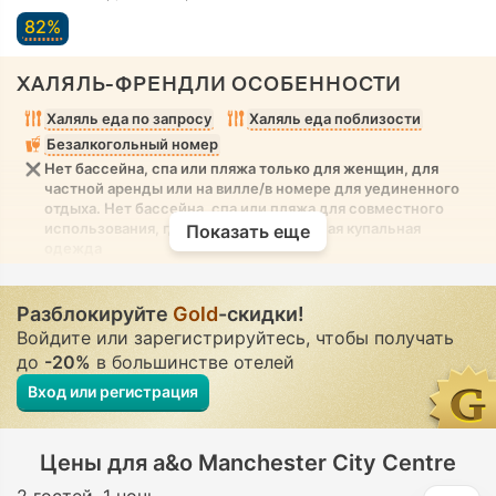
82%
ХАЛЯЛЬ-ФРЕНДЛИ ОСОБЕННОСТИ
Халяль еда по запросу
Халяль еда поблизости
Безалкогольный номер
Нет бассейна, спа или пляжа только для женщин, для
частной аренды или на вилле/в номере для уединенного
отдыха. Нет бассейна, спа или пляжа для совместного
использования, где разрешена скромная купальная
Показать еще
одежда
Разблокируйте
Gold
-скидки!
Войдите или зарегистрируйтесь, чтобы получать
до
-20%
в большинстве отелей
Вход или регистрация
Цены для a&o Manchester City Centre
2 гостей
1 ночь