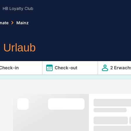
HB Loyalty Club
inate
Mainz
r Urlaub
Check-in
Check-out
2 Erwach