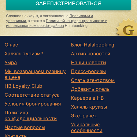
ЗАРЕГИСТРИРОВАТЬСЯ
human,
ignore
this
Создавая аккаунт, я соглашаюсь с
Правилами и
field
условиями
, а также с
Политикой конфиденциальности и
использованием cookie-файлов
Halalbooking.
О нас
Блог Halalbooking
Халяль туризм?
Архив новостей
Умра
Наши новости
Мы возвращаем разницу
Пресс-релизы
в цене
Стать агентством
HB Loyalty Club
Добавить отель
Соответствие статуса
Карьера в HB
Условия бронирования
Халяль круизы
Политика
Экстранет
конфиденциальности
Уникальные
Частые вопросы
особенности
Контакты