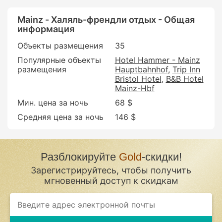
Mainz - Халяль-френдли отдых - Общая
информация
Объекты размещения
35
Популярные объекты
Hotel Hammer - Mainz
размещения
Hauptbahnhof
Trip Inn
Bristol Hotel
B&B Hotel
Mainz-Hbf
Мин. цена за ночь
68 $
Средняя цена за ночь
146 $
Разблокируйте
Gold
-скидки!
Зарегистрируйтесь, чтобы получить
мгновенный доступ к скидкам
If
you
are
a