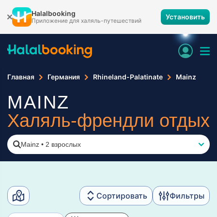
Halalbooking
Установить
Приложение для халяль-путешествий
Главная
Германия
Rhineland-Palatinate
Mainz
MAINZ
Халяль-френдли отдых
Mainz
•
2 взрослых
Сортировать
Фильтры