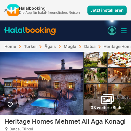
Halalbooking
Jetzt installieren
Die App für halal-freundliches Reisen
Home
Türkei
Ägäis
Mugla
Datca
Heritage Hom
33 weitere Bilder
Heritage Homes Mehmet Ali Aga Konagi
Datca, Türkei