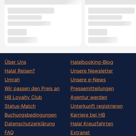
Über Uns
Halalbooking-Blog
Halal Reisen?
Unsere Newsletter
Umrah
Unsere e-News
Wir passen den Preis an
Pressemitteilungen
HB Loyalty Club
Agentur werden
Status-Match
Unterkunft registrieren
Buchungsbedingungen
Karriere bei HB
Datenschutzerklärung
Halal Kreuzfahrten
FAQ
Extranet