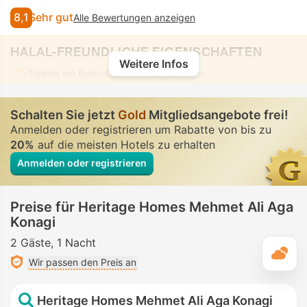
8,1
Sehr gut
Alle Bewertungen anzeigen
HALAL-FREUNDLICHE EIGENSCHAFTEN
Weitere Infos
Toilette mit Bidet-Düse
• In allen Zimmern
Schalten Sie jetzt
Gold
Mitgliedsangebote frei!
Anmelden oder registrieren um Rabatte von bis zu
20%
auf die meisten Hotels zu erhalten
Anmelden oder registrieren
Preise für Heritage Homes Mehmet Ali Aga
Konagi
2 Gäste
1 Nacht
T
Wir passen den Preis an
Heritage Homes Mehmet Ali Aga Konagi