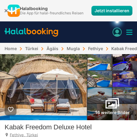
Halalbooking
Jetzt installieren
Die App für halal-freundliches Reisen
Home
Türkei
Ägäis
Mugla
Fethiye
Kabak Freed
16 weitere Bilder
Kabak Freedom Deluxe Hotel
Fethiye, Türkei