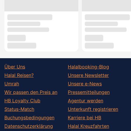
Über Uns
Halalbooking-Blog
Halal Reisen?
Unsere Newsletter
Umrah
Unsere e-News
Wir passen den Preis an
Pressemitteilungen
HB Loyalty Club
Agentur werden
Status-Match
Unterkunft registrieren
Buchungsbedingungen
Karriere bei HB
Datenschutzerklärung
Halal Kreuzfahrten