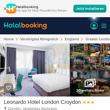
Halalbooking
Jetzt installieren
Die App für halal-freundliches Reisen
Home
Vereinigtes Königreich
England
Greater Lond
30 weitere Bilder
Leonardo Hotel London Croydon
Croydon, Vereinigtes Königreich