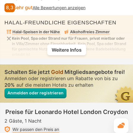
8,3
Sehr gut
Alle Bewertungen anzeigen
HALAL-FREUNDLICHE EIGENSCHAFTEN
Halal-Speisen in der Nähe
Alkoholfreies Zimmer
Kein Pool, Spa oder Strand nur für Frauen, privat mietbar oder
in Villa/Zimmer ohne Einsehbarkeit. Kein Pool, Spa oder Strand
für gemischte Nutzung, in dem bescheidene Badebekleidung
Weitere Infos
erlaubt ist
Schalten Sie jetzt
Gold
Mitgliedsangebote frei!
Anmelden oder registrieren um Rabatte von bis zu
20%
auf die meisten Hotels zu erhalten
Anmelden oder registrieren
Preise für Leonardo Hotel London Croydon
2 Gäste
1 Nacht
T
Wir passen den Preis an