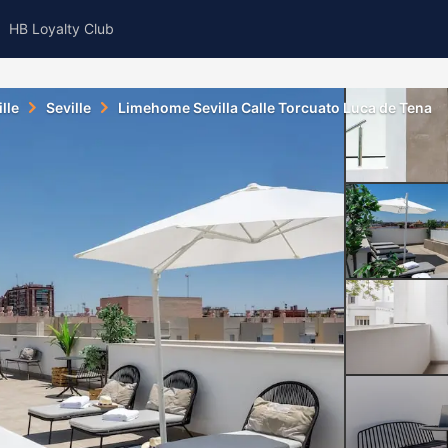
HB Loyalty Club
lle
Seville
Limehome Sevilla Calle Torcuato Luca de Tena