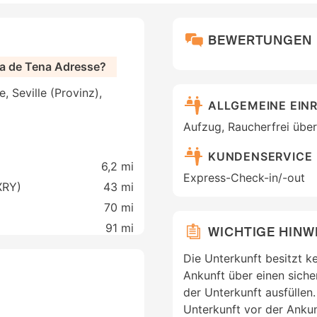
BEWERTUNGEN
ca de Tena Adresse?
, Seville (Provinz),
ALLGEMEINE EIN
Aufzug, Raucherfrei über
KUNDENSERVICE
6,2 mi
Express-Check-in/-out
XRY)
43 mi
70 mi
91 mi
WICHTIGE HINW
Die Unterkunft besitzt k
Ankunft über einen siche
der Unterkunft ausfüllen
Unterkunft vor der Ankun