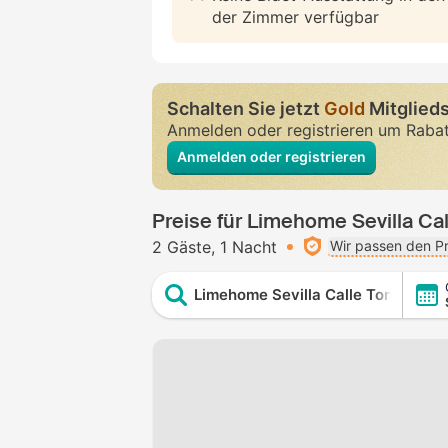
der Zimmer verfügbar
Schalten Sie jetzt
Gold
Mitglieds
Anmelden oder registrieren um Raba
Anmelden oder registrieren
Preise für Limehome Sevilla Ca
2 Gäste
1 Nacht
Wir passen den Pr
Limehome Sevilla Calle Torcuato 