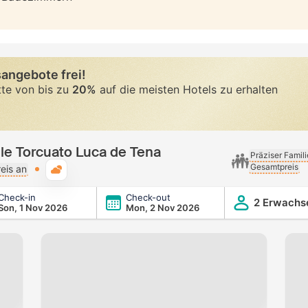
angebote frei!
tte von bis zu
20%
auf die meisten Hotels zu erhalten
lle Torcuato Luca de Tena
Präziser Famil
Gesamtpreis
Typische Wetterlage
eis an
Check-in
Check-out
Luca de Tena
2 Erwachs
Son, 1 Nov 2026
Mon, 2 Nov 2026