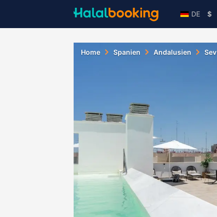
DE
$
Home
Spanien
Andalusien
Sevi