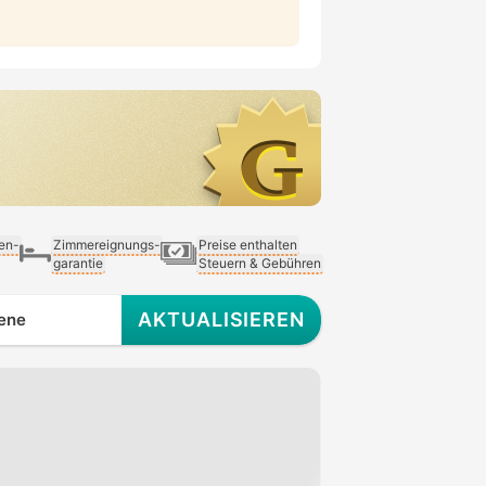
ien-
Zimmereignungs-
Preise enthalten
garantie
Steuern & Gebühren
AKTUALISIEREN
ene