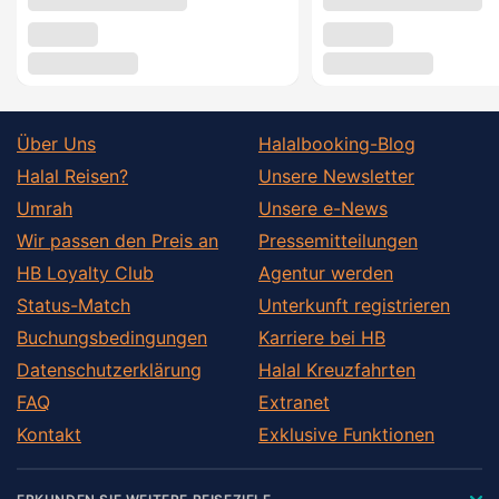
Über Uns
Halalbooking-Blog
Halal Reisen?
Unsere Newsletter
Umrah
Unsere e-News
Wir passen den Preis an
Pressemitteilungen
HB Loyalty Club
Agentur werden
Status-Match
Unterkunft registrieren
Buchungsbedingungen
Karriere bei HB
Datenschutzerklärung
Halal Kreuzfahrten
FAQ
Extranet
Kontakt
Exklusive Funktionen