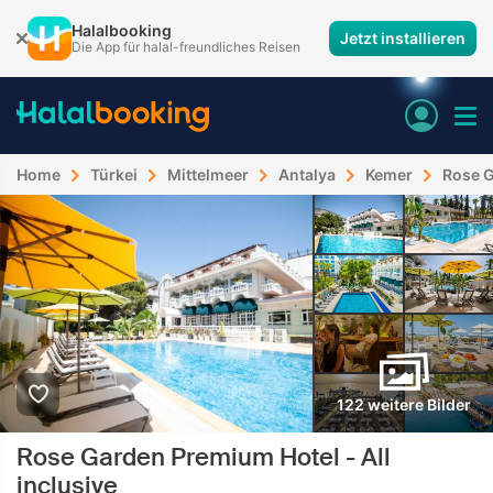
Halalbooking
Jetzt installieren
Die App für halal-freundliches Reisen
Home
Türkei
Mittelmeer
Antalya
Kemer
Rose G
122 weitere Bilder
Rose Garden Premium Hotel - All
inclusive