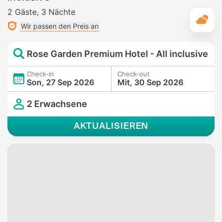
2 Gäste
3 Nächte
T
Wir passen den Preis an
Rose Garden Premium Hotel - All inclusive
Check-in
Check-out
Son, 27 Sep 2026
Mit, 30 Sep 2026
2 Erwachsene
AKTUALISIEREN