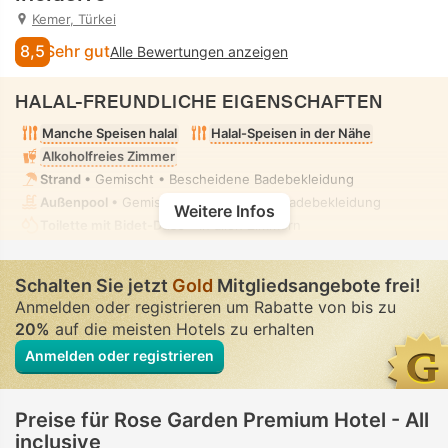
Kemer, Türkei
8,5
Sehr gut
Alle Bewertungen anzeigen
HALAL-FREUNDLICHE EIGENSCHAFTEN
Manche Speisen halal
Halal-Speisen in der Nähe
Alkoholfreies Zimmer
Strand
• Gemischt • Bescheidene Badebekleidung
Außenpool
• Gemischt • Bescheidene Badebekleidung
Weitere Infos
Toilette mit Bidet-Düse
• In allen Zimmern
Schalten Sie jetzt
Gold
Mitgliedsangebote frei!
Anmelden oder registrieren um Rabatte von bis zu
20%
auf die meisten Hotels zu erhalten
Anmelden oder registrieren
Preise für Rose Garden Premium Hotel - All
inclusive