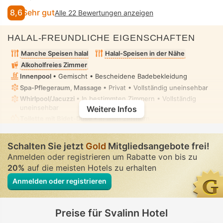
8,6
Sehr gut
Alle 22 Bewertungen anzeigen
HALAL-FREUNDLICHE EIGENSCHAFTEN
Manche Speisen halal
Halal-Speisen in der Nähe
Alkoholfreies Zimmer
Innenpool
• Gemischt • Bescheidene Badebekleidung
Spa-Pflegeraum, Massage
• Privat • Vollständig uneinsehbar
Whirlpool/Jacuzzi
• In bestimmten Zimmern • Vollständig
uneinsehbar
Weitere Infos
Toilette mit Bidet-Düse
• In allen Zimmern
Schalten Sie jetzt
Gold
Mitgliedsangebote frei!
Anmelden oder registrieren um Rabatte von bis zu
20%
auf die meisten Hotels zu erhalten
Anmelden oder registrieren
Preise für Svalinn Hotel