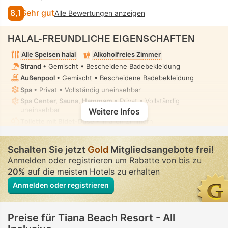
8,1
Sehr gut
Alle Bewertungen anzeigen
HALAL-FREUNDLICHE EIGENSCHAFTEN
Alle Speisen halal
Alkoholfreies Zimmer
Strand
• Gemischt • Bescheidene Badebekleidung
Außenpool
• Gemischt • Bescheidene Badebekleidung
Spa
• Privat • Vollständig uneinsehbar
Spa Center, Sauna, Hammam
• Privat • Vollständig
uneinsehbar
Weitere Infos
Toilette mit Bidet-Düse
• In allen Zimmern
Schalten Sie jetzt
Gold
Mitgliedsangebote frei!
Anmelden oder registrieren um Rabatte von bis zu
20%
auf die meisten Hotels zu erhalten
Anmelden oder registrieren
Preise für Tiana Beach Resort - All