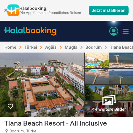
Halalbooking
Jetzt installieren
Die App für halal-freundliches Reisen
Home
Türkei
Ägäis
Mugla
Bodrum
Tiana Beach
44 weitere Bilder
Tiana Beach Resort - All Inclusive
Bodrum, Türkei