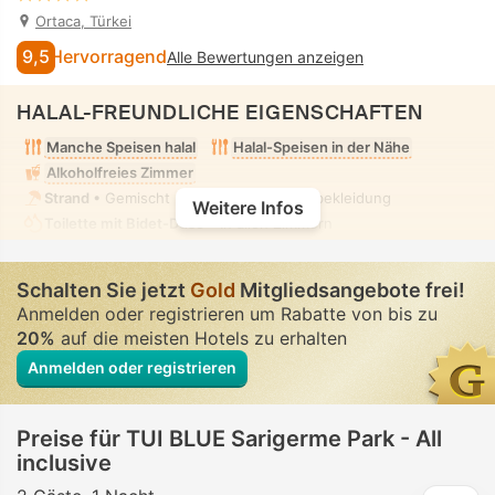
Ortaca, Türkei
9,5
Hervorragend
Alle Bewertungen anzeigen
HALAL-FREUNDLICHE EIGENSCHAFTEN
Manche Speisen halal
Halal-Speisen in der Nähe
Alkoholfreies Zimmer
Strand
• Gemischt • Bescheidene Badebekleidung
Weitere Infos
Toilette mit Bidet-Düse
• In allen Zimmern
Schalten Sie jetzt
Gold
Mitgliedsangebote frei!
Anmelden oder registrieren um Rabatte von bis zu
20%
auf die meisten Hotels zu erhalten
Anmelden oder registrieren
Preise für TUI BLUE Sarigerme Park - All
inclusive