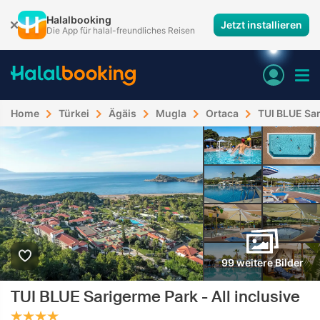
Halalbooking
Jetzt installieren
Die App für halal-freundliches Reisen
Home
Türkei
Ägäis
Mugla
Ortaca
TUI BLUE Sar
99 weitere Bilder
TUI BLUE Sarigerme Park - All inclusive