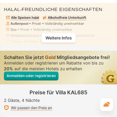
HALAL-FREUNDLICHE EIGENSCHAFTEN
Alle Speisen halal
Alkoholfreie Unterkunft
Außenpool
• Privat • Vollständig uneinsehbar
Spa
• Privat • Vollständig uneinsehbar
Whirlpool/Jacuzzi
• Privat • Vollständig uneinsehbar
Weitere Infos
Toilette mit Bidet-Düse
• In allen Villen
Schalten Sie jetzt
Gold
Mitgliedsangebote frei!
Anmelden oder registrieren um Rabatte von bis zu
20%
auf die meisten Hotels zu erhalten
Anmelden oder registrieren
Preise für Villa KAL685
2 Gäste
4 Nächte
T
Wir passen den Preis an