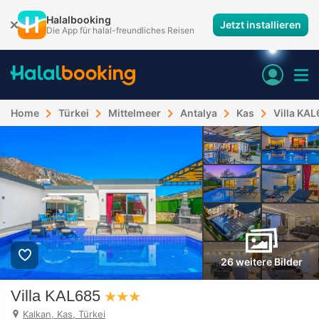
Halalbooking
Jetzt installieren
Die App für halal-freundliches Reisen
Home
Türkei
Mittelmeer
Antalya
Kas
Villa KA
26 weitere Bilder
Villa KAL685
Kalkan, Kas, Türkei