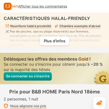
7,3
Bien
Afficher tous les commentaires
CARACTÉRISTIQUES HALAL-FRIENDLY
Nourriture halal à proximité
Chambre exempte d'alcool
Pas de piscine, spa ou plage réservé(e) aux femmes,
privatisable ou en villa/chambre sans vis à vis. Pas de piscine,
spa ou plage à usage mixte où la tenue de bain modeste est
Plus d'infos
autorisée
Débloquez les offres des membres
Gold
!
Se connecter ou s'inscrire pour obtenir jusqu'à
−20 %
sur la majorité des hôtels
Se connecter ou s’inscrire
Prix pour B&B HOME Paris Nord 18ème
2 personnes
1 nuit
M
Nous alignons nos prix