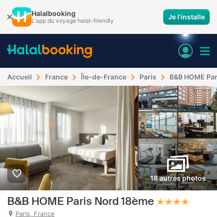
Halalbooking
Je l'installe
L'app du voyage halal-friendly
Accueil
France
Île-de-France
Paris
B&B HOME Par
18 autres photos
B&B HOME Paris Nord 18ème
Paris, France