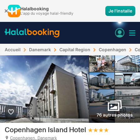
Halalbooking
Je l'installe
L'app du voyage halal-friendly
Accueil
Danemark
Capital Region
Copenhagen
C
76 autres photos
Copenhagen Island Hotel
Copenhagen, Danemark