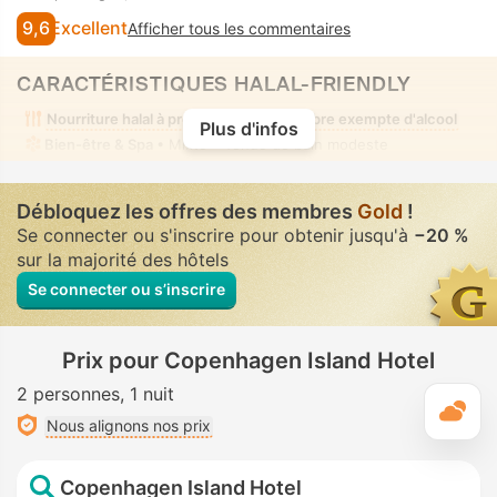
9,6
Excellent
Afficher tous les commentaires
CARACTÉRISTIQUES HALAL-FRIENDLY
Nourriture halal à proximité
Chambre exempte d'alcool
Plus d'infos
Bien-être & Spa
• Mixte • Tenue de bain modeste
Débloquez les offres des membres
Gold
!
Se connecter ou s'inscrire pour obtenir jusqu'à
−20 %
sur la majorité des hôtels
Se connecter ou s’inscrire
Prix pour Copenhagen Island Hotel
2 personnes
1 nuit
M
Nous alignons nos prix
Copenhagen Island Hotel