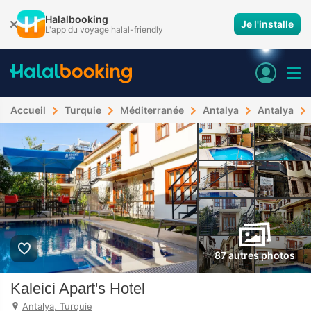
Halalbooking
Je l'installe
L'app du voyage halal-friendly
Accueil
Turquie
Méditerranée
Antalya
Antalya
87 autres photos
Kaleici Apart's Hotel
Antalya, Turquie