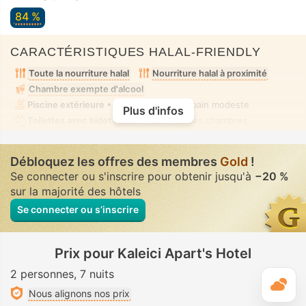
84 %
CARACTÉRISTIQUES HALAL-FRIENDLY
Toute la nourriture halal
Nourriture halal à proximité
Chambre exempte d'alcool
Piscine extérieure
• Mixte • Tenue de bain modeste
Plus d'infos
Toilettes avec bidet à buse
• Dans toutes chambres
Débloquez les offres des membres
Gold
!
Se connecter ou s'inscrire pour obtenir jusqu'à
−20 %
sur la majorité des hôtels
Se connecter ou s’inscrire
Prix pour Kaleici Apart's Hotel
2 personnes
7 nuits
M
Nous alignons nos prix