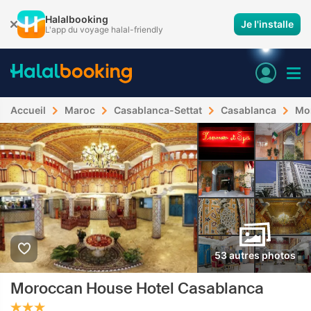
Halalbooking
Je l'installe
L'app du voyage halal-friendly
Accueil
Maroc
Casablanca-Settat
Casablanca
Mo
53 autres photos
Moroccan House Hotel Casablanca