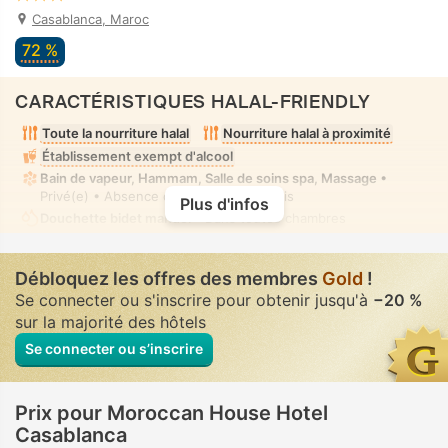
Casablanca, Maroc
72 %
CARACTÉRISTIQUES HALAL-FRIENDLY
Toute la nourriture halal
Nourriture halal à proximité
Établissement exempt d'alcool
Bain de vapeur, Hammam, Salle de soins spa, Massage
•
Privé(e) • Absence complète de vis à vis
Plus d'infos
Douchette bidet manuel
• Dans toutes chambres
Débloquez les offres des membres
Gold
!
Se connecter ou s'inscrire pour obtenir jusqu'à
−20 %
sur la majorité des hôtels
Se connecter ou s’inscrire
Prix pour Moroccan House Hotel
Casablanca