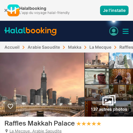
Halalbooking
Je l'installe
L'app du voyage halal-friendly
Accueil
Arabie Saoudite
Makka
La Mecque
Raffle
137 autres photos
Raffles Makkah Palace
La Mecque, Arabie Saoudite