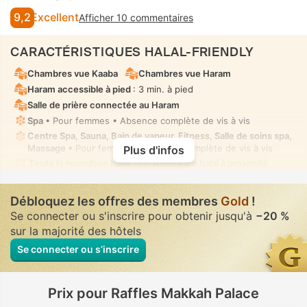
9,2
Excellent
Afficher 10 commentaires
CARACTÉRISTIQUES HALAL-FRIENDLY
Chambres vue Kaaba
Chambres vue Haram
Haram accessible à pied
: 3 min. à pied
Salle de prière connectée au Haram
Spa
• Pour femmes • Absence complète de vis à vis
Centre Spa, Sauna, Bain de vapeur, Fitness, Salle de soins spa,
Massage
• Pour femmes • Absence complète de vis à vis
Plus d'infos
Toute la nourriture halal
Nourriture halal à proximité
Établissement exempt d'alcool
Douchette bidet manuel
• Dans toutes chambres
Débloquez les offres des membres
Gold
!
Se connecter ou s'inscrire pour obtenir jusqu'à
−20 %
sur la majorité des hôtels
Se connecter ou s’inscrire
Prix pour Raffles Makkah Palace