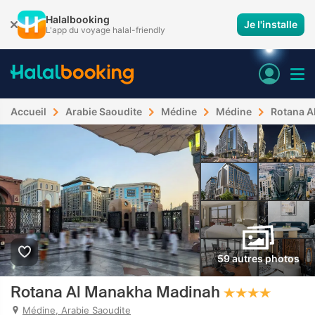
Halalbooking
Je l'installe
L'app du voyage halal-friendly
Accueil
Arabie Saoudite
Médine
Médine
Rotana A
59 autres photos
Rotana Al Manakha Madinah
Médine, Arabie Saoudite