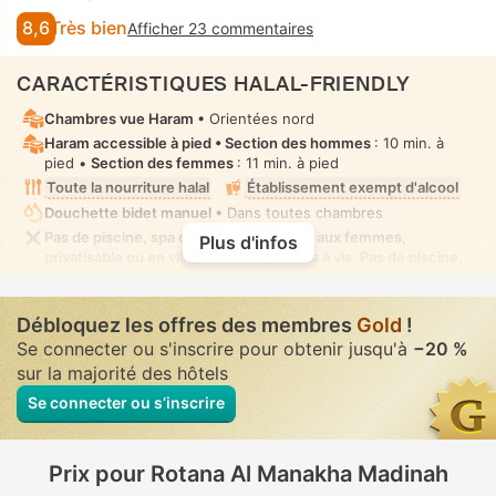
8,6
Très bien
Afficher 23 commentaires
CARACTÉRISTIQUES HALAL-FRIENDLY
Chambres vue Haram
• Orientées nord
Haram accessible à pied •
Section des hommes
: 10 min. à
pied •
Section des femmes
: 11 min. à pied
Toute la nourriture halal
Établissement exempt d'alcool
Douchette bidet manuel
• Dans toutes chambres
Pas de piscine, spa ou plage réservé(e) aux femmes,
Plus d'infos
privatisable ou en villa/chambre sans vis à vis. Pas de piscine,
spa ou plage à usage mixte où la tenue de bain modeste est
autorisée
Débloquez les offres des membres
Gold
!
Se connecter ou s'inscrire pour obtenir jusqu'à
−20 %
sur la majorité des hôtels
Se connecter ou s’inscrire
Prix pour Rotana Al Manakha Madinah