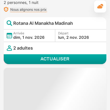
2 personnes
1 nuit
M
Nous alignons nos prix
Rotana Al Manakha Madinah
Arrivée
Départ
dim, 1 nov. 2026
lun, 2 nov. 2026
2 adultes
ACTUALISER