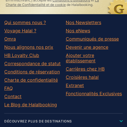
En m'inscrivant, j'accepte les
Conditions d'utilisations
et
La
Charte de Confidentialité et de cookie
de Halalbooking.
Qui sommes nous ?
Nos Newsletters
Voyage Halal ?
Nos eNews
Omra
Communiqués de presse
Nous alignons nos prix
Devenir une agence
HB Loyalty Club
Ajouter votre
établissement
Correspondance de statut
Carrières chez HB
Conditions de réservation
Croisières halal
Charte de confidentialité
Extranet
FAQ
Fonctionnalités Exclusives
Contact
Le Blog de Halalbooking
DÉCOUVREZ PLUS DE DESTINATIONS