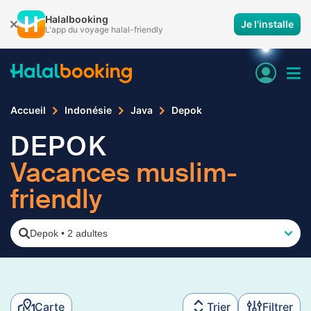
Halalbooking
Je l'installe
L'app du voyage halal-friendly
Accueil
Indonésie
Java
Depok
DEPOK
Vacances muslim-
friendly
Depok
•
2 adultes
Carte
Trier
Filtrer