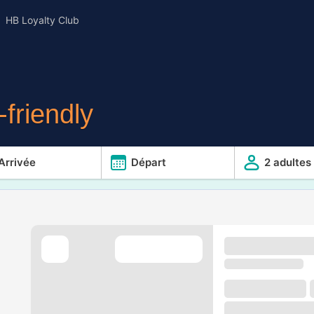
HB Loyalty Club
friendly
Arrivée
Départ
2 adultes