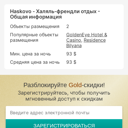
Haskovo - Халяль-френдли отдых -
Общая информация
Объекты размещения
2
Популярные объекты
GoldenEye Hotel &
размещения
Casino
Residence
Bilyana
Мин. цена за ночь
93 $
Средняя цена за ночь
93 $
Разблокируйте
Gold
-скидки!
Зарегистрируйтесь, чтобы получить
мгновенный доступ к скидкам
If
you
are
a
ЗАРЕГИСТРИРОВАТЬСЯ
human,