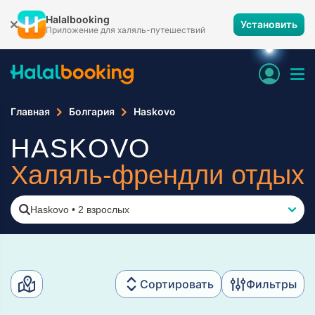
Halalbooking
Установить
Приложение для халяль-путешествий
Главная
Болгария
Haskovo
HASKOVO
Халяль-френдли отдых
Haskovo
•
2 взрослых
Сортировать
Фильтры