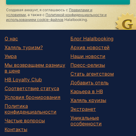
ignore
this
Создавая аккаунт, я соглашаюсь с
Правилами и
field
условиями
, а также с
Политикой конфиденциальности и
использованием cookie-файлов
Halalbooking.
О нас
Блог Halalbooking
Халяль туризм?
Архив новостей
Умра
Наши новости
Мы возвращаем разницу
Пресс-релизы
в цене
Стать агентством
HB Loyalty Club
Добавить отель
Соответствие статуса
Карьера в HB
Условия бронирования
Халяль круизы
Политика
Экстранет
конфиденциальности
Уникальные
Частые вопросы
особенности
Контакты