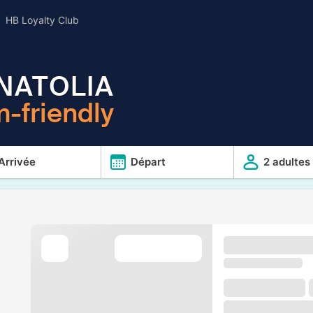
HB Loyalty Club
NATOLIA
-friendly
Arrivée
Départ
2 adultes