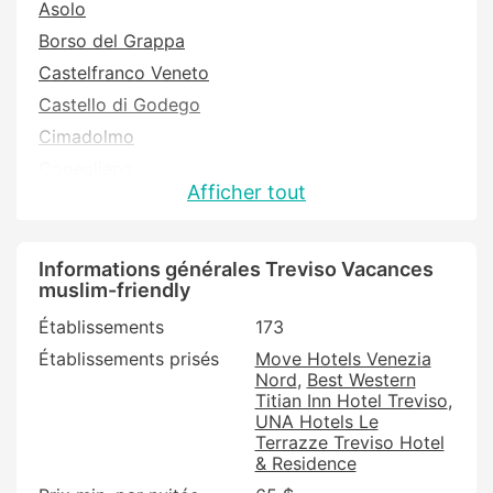
Asolo
Borso del Grappa
Castelfranco Veneto
Castello di Godego
Cimadolmo
Conegliano
Afficher tout
Cordignano
Farra di Soligo
Follina
Informations générales Treviso Vacances
muslim-friendly
Giavera del Montello
Établissements
173
Gorgo al Monticano
Établissements prisés
Move Hotels Venezia
Istrana
Nord
Best Western
Mansue
Titian Inn Hotel Treviso
UNA Hotels Le
Maser
Terrazze Treviso Hotel
Miane
& Residence
Mogliano Veneto