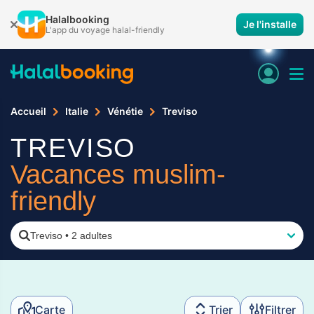
Halalbooking
Je l'installe
L'app du voyage halal-friendly
Accueil
Italie
Vénétie
Treviso
TREVISO
Vacances muslim-
friendly
Treviso
•
2 adultes
Carte
Trier
Filtrer