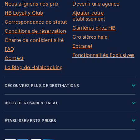
Tarzo
Nous alignons nos prix
Devenir une agence
Treviso
HB Loyalty Club
Ajouter votre
établissement
Valdobbiadene
Correspondance de statut
Carrières chez HB
Vedelago
Conditions de réservation
Croisières halal
Villorba
Charte de confidentialité
Extranet
Vittorio Veneto
FAQ
Fonctionnalités Exclusives
Contact
Le Blog de Halalbooking
DÉCOUVREZ PLUS DE DESTINATIONS
IDÉES DE VOYAGES HALAL
ÉTABLISSEMENTS PRISÉS