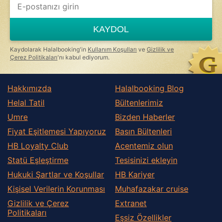
you
are
a
KAYDOL
human,
ignore
this
Kaydolarak Halalbooking'in
Kullanım Koşulları
ve
Gizlilik ve
field
Çerez Politikaları
'nı kabul ediyorum.
Hakkımızda
Halalbooking Blog
Helal Tatil
Bültenlerimiz
Umre
Bizden Haberler
Fiyat Eşitlemesi Yapıyoruz
Basın Bültenleri
HB Loyalty Club
Acentemiz olun
Statü Eşleştirme
Tesisinizi ekleyin
Hukuki Şartlar ve Koşullar
HB Kariyer
Kişisel Verilerin Korunması
Muhafazakar сruise
Gizlilik ve Çerez
Extranet
Politikaları
Eşsiz Özellikler