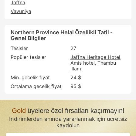
Jaffna
Vavuniya
Northern Province Helal Özellikli Tatil -
Genel Bilgiler
Tesisler
27
Popüler tesisler
Jaffna Heritage Hotel
Amis hotel
Thambu
Illam
Min. gecelik fiyat
24 $
Ortalama gecelik fiyat
95 $
Gold
üyelere özel fırsatları kaçırmayın!
İndirimlerden anında yararlanmak için ücretsiz
kaydolun
If