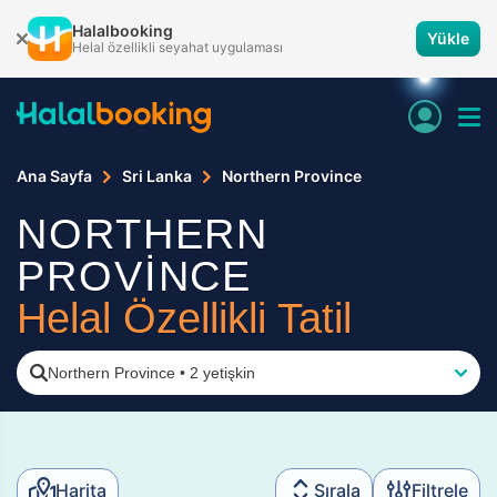
Halalbooking
Yükle
Helal özellikli seyahat uygulaması
Ana Sayfa
Sri Lanka
Northern Province
NORTHERN
PROVİNCE
Helal Özellikli Tatil
Northern Province
•
2 yetişkin
Harita
Sırala
Filtrele