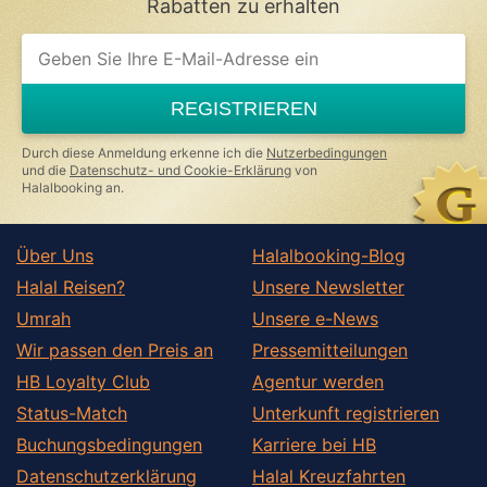
Rabatten zu erhalten
If
you
are
a
REGISTRIEREN
human,
ignore
this
Durch diese Anmeldung erkenne ich die
Nutzerbedingungen
field
und die
Datenschutz- und Cookie-Erklärung
von
Halalbooking an.
Über Uns
Halalbooking-Blog
Halal Reisen?
Unsere Newsletter
Umrah
Unsere e-News
Wir passen den Preis an
Pressemitteilungen
HB Loyalty Club
Agentur werden
Status-Match
Unterkunft registrieren
Buchungsbedingungen
Karriere bei HB
Datenschutzerklärung
Halal Kreuzfahrten