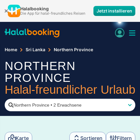
Halalbooking
Jetzt installieren
Die App für halal-freundliches Reisen
Home
Sri Lanka
Northern Province
NORTHERN
PROVINCE
Halal-freundlicher Urlaub
Northern Province
•
2 Erwachsene
Karte
Sortieren
Filtern