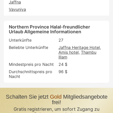
Jaffna
Vavuniya
Northern Province Halal-freundlicher
Urlaub Allgemeine Informationen
Unterkünfte
27
Beliebte Unterkünfte
Jaffna Heritage Hotel
Amis hotel
Thambu
Illam
Mindestpreis pro Nacht
24 $
Durchschnittspreis pro
96 $
Nacht
Schalten Sie jetzt
Gold
Mitgliedsangebote
frei!
Gratis registrieren, um sofort Zugang zu