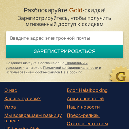
Разблокируйте
Gold
-скидки!
Зарегистрируйтесь, чтобы получить
мгновенный доступ к скидкам
ЗАРЕГИСТРИРОВАТЬСЯ
Создавая аккаунт, я соглашаюсь с
Правилами и
условиями
, а также с
Политикой конфиденциальности и
использованием cookie-файлов
Halalbooking.
О нас
Блог Halalbooking
Халяль туризм?
Архив новостей
Умра
Наши новости
Мы возвращаем разницу
Пресс-релизы
в цене
Стать агентством
HB Loyalty Club