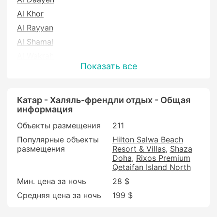
Al Khor
Al Rayyan
Al Shamal
Al Wakrah
Показать все
Эд-Доха
Катар - Халяль-френдли отдых - Общая
информация
Объекты размещения
211
Популярные объекты
Hilton Salwa Beach
размещения
Resort & Villas
Shaza
Doha
Rixos Premium
Qetaifan Island North
Мин. цена за ночь
28 $
Средняя цена за ночь
199 $