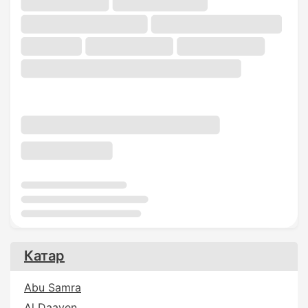
Катар
Abu Samra
Al Daayen