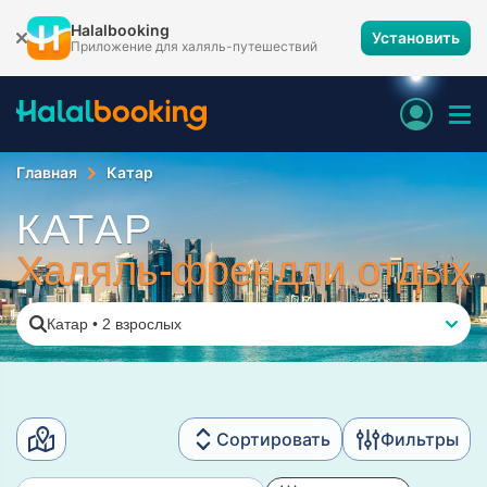
Halalbooking
Установить
Приложение для халяль-путешествий
Главная
Катар
КАТАР
Халяль-френдли отдых
Катар
•
2 взрослых
Сортировать
Фильтры