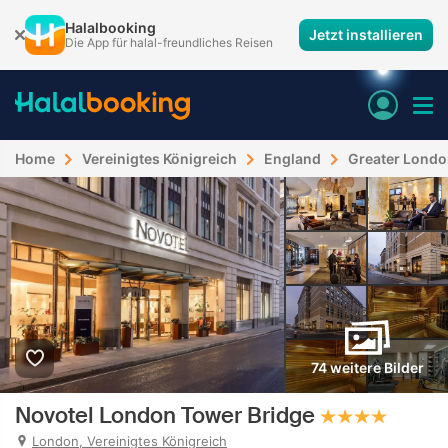
Halalbooking
Jetzt installieren
Die App für halal-freundliches Reisen
Home
Vereinigtes Königreich
England
Greater Lond
74 weitere Bilder
Novotel London Tower Bridge
London, Vereinigtes Königreich