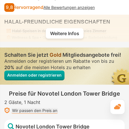
9,8
Hervorragend
Alle Bewertungen anzeigen
HALAL-FREUNDLICHE EIGENSCHAFTEN
Halal-Speisen in der Nähe
Alkoholfreies Zimmer
Weitere Infos
Wellness & Spa
• Gemischt • Bescheidene Badebekleidung
Schalten Sie jetzt
Gold
Mitgliedsangebote frei!
Anmelden oder registrieren um Rabatte von bis zu
20%
auf die meisten Hotels zu erhalten
Anmelden oder registrieren
Preise für Novotel London Tower Bridge
2 Gäste
1 Nacht
T
Wir passen den Preis an
Novotel London Tower Bridge