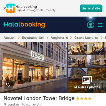
Halalbooking
Je l'installe
L'app du voyage halal-friendly
Accueil
Royaume-Uni
Angleterre
Grand Londres
74 autres photos
Novotel London Tower Bridge
Londres, Royaume-Uni