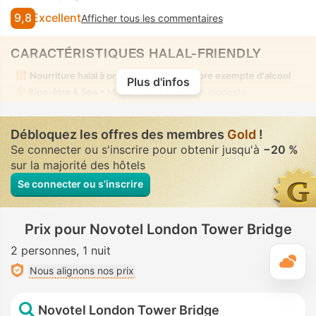
9,8
Excellent
Afficher tous les commentaires
CARACTÉRISTIQUES HALAL-FRIENDLY
Nourriture halal à proximité
Chambre exempte d'alcool
Plus d'infos
Bien-être & Spa
• Mixte • Tenue de bain modeste
Débloquez les offres des membres
Gold
!
Se connecter ou s'inscrire pour obtenir jusqu'à
−20 %
sur la majorité des hôtels
Se connecter ou s’inscrire
Prix pour Novotel London Tower Bridge
2 personnes
1 nuit
M
Nous alignons nos prix
Novotel London Tower Bridge