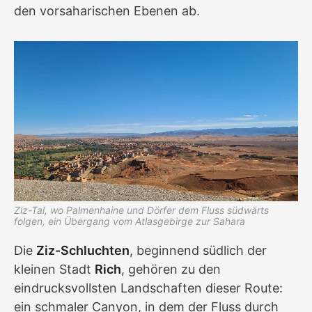
den vor­saharischen Ebenen ab.
Ziz-Tal, wo Palmenhaine und Dörfer dem Fluss südwärts
folgen, ein Übergang vom Atlasgebirge zur Sahara
Die
Ziz-Schluchten
, beginnend südlich der
kleinen Stadt
Rich
, gehören zu den
eindrucksvollsten Landschaften dieser Route:
ein schmaler Canyon, in dem der Fluss durch