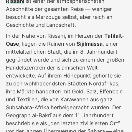
Rissani
ist einer der atmosphärischsten
Abschnitte der gesamten Reise — weniger
besucht als Merzouga selbst, aber reich an
Geschichte und Landschaft.
In der Nähe von Rissani, im Herzen der
Tafilalt-
Oase
, liegen die Ruinen von
Sijilmassa
, einer
mittelalterlichen Stadt, die im 8. Jahrhundert
gegründet wurde und sich zu einem der großen
Handelszentren der islamischen Welt
entwickelte. Auf ihrem Höhepunkt gehörte sie
zu den wohlhabendsten Städten Nordafrikas;
ihre Märkte handelten mit Gold, Salz, Elfenbein
und Textilien, die von Karawanen aus ganz
Subsahara-Afrika herbeigebracht wurden. Der
Geograph al-Bakrī aus dem 11. Jahrhundert
beschrieb sie als „den letzten zivilisierten Ort“
vor der langen Überquerung der Sahara — eine