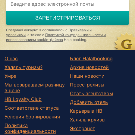
you
are
a
ЗАРЕГИСТРИРОВАТЬСЯ
human,
ignore
this
Создавая аккаунт, я соглашаюсь с
Правилами и
field
условиями
, а также с
Политикой конфиденциальности и
использованием cookie-файлов
Halalbooking.
О нас
Блог Halalbooking
Халяль туризм?
Архив новостей
Умра
Наши новости
Мы возвращаем разницу
Пресс-релизы
в цене
Стать агентством
HB Loyalty Club
Добавить отель
Соответствие статуса
Карьера в HB
Условия бронирования
Халяль круизы
Политика
Экстранет
конфиденциальности