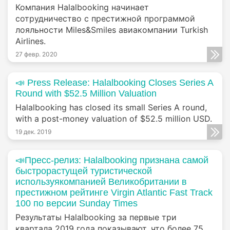
Компания Halalbooking начинает
сотрудничество с престижной программой
лояльности Miles&Smiles авиакомпании Turkish
Airlines.
27 февр. 2020
📣 Press Release: Halalbooking Closes Series A
Round with $52.5 Million Valuation
Halalbooking has closed its small Series A round,
with a post-money valuation of $52.5 million USD.
19 дек. 2019
📣Пресс-релиз: Halalbooking признана самой
быстрорастущей туристической
используякомпанией Великобритании в
престижном рейтинге Virgin Atlantic Fast Track
100 по версии Sunday Times
Результаты Halalbooking за первые три
квартала 2019 года показывают, что более 75