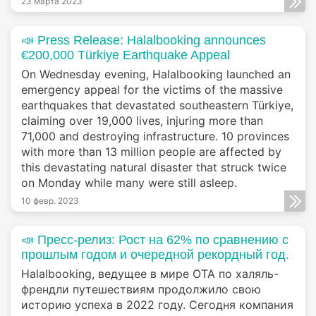
23 марта 2023
📣 Press Release: Halalbooking announces
€200,000 Türkiye Earthquake Appeal
On Wednesday evening, Halalbooking launched an
emergency appeal for the victims of the massive
earthquakes that devastated southeastern Türkiye,
claiming over 19,000 lives, injuring more than
71,000 and destroying infrastructure. 10 provinces
with more than 13 million people are affected by
this devastating natural disaster that struck twice
on Monday while many were still asleep.
10 февр. 2023
📣 Пресс-релиз: Рост на 62% по сравнению с
прошлым годом и очередной рекордный год.
Halalbooking, ведущее в мире ОТА по халяль-
френдли путешествиям продолжило свою
историю успеха в 2022 году. Сегодня компания