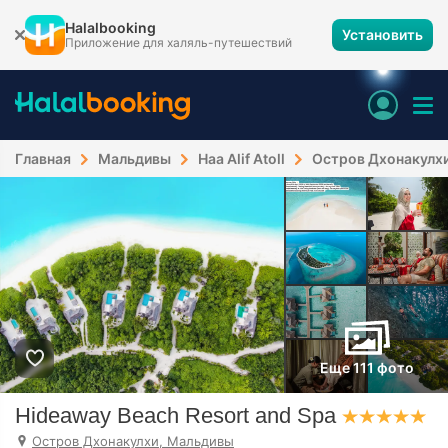
Halalbooking
Установить
Приложение для халяль-путешествий
Главная
Мальдивы
Haa Alif Atoll
Остров Дхонакулх
Еще 111 фото
Hideaway Beach Resort and Spa
Остров Дхонакулхи, Мальдивы