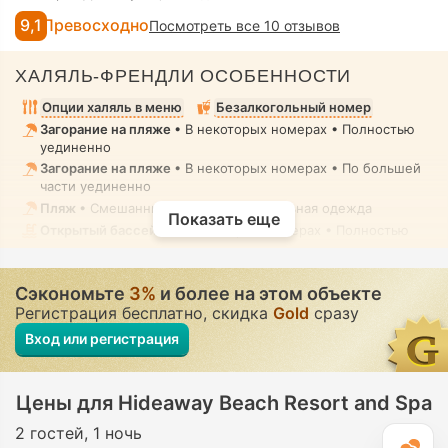
9,1
Превосходно
Посмотреть все 10 отзывов
ХАЛЯЛЬ-ФРЕНДЛИ ОСОБЕННОСТИ
Опции халяль в меню
Безалкогольный номер
Загорание на пляже
• В некоторых номерах • Полностью
уединенно
Загорание на пляже
• В некоторых номерах • По большей
части уединенно
Пляж
• Смешанный • Скромная купальная одежда
Показать еще
Открытый бассейн
• В некоторых номерах • Полностью
уединенно
Открытый бассейн
• В некоторых номерах • По большей
части уединенно
Сэкономьте
3%
и более на этом объекте
Открытый бассейн
• Смешанный • Скромная купальная
Регистрация бесплатно, скидка
Gold
сразу
одежда
Вход или регистрация
Парная комната, Гидромассажная ванна / джакузи,
Массаж
• В аренду • Полностью уединенно
Гигиенический душ
• Во всех номерах
Цены для Hideaway Beach Resort and Spa
2 гостей
1 ночь