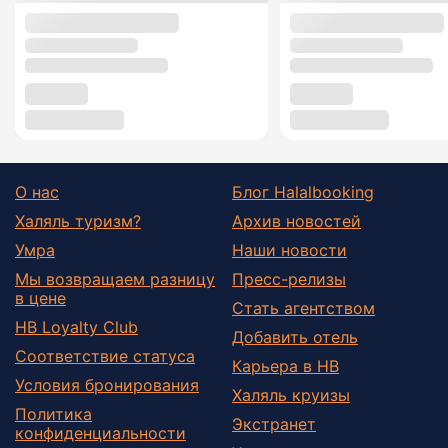
О нас
Блог Halalbooking
Халяль туризм?
Архив новостей
Умра
Наши новости
Мы возвращаем разницу
Пресс-релизы
в цене
Стать агентством
HB Loyalty Club
Добавить отель
Соответствие статуса
Карьера в HB
Условия бронирования
Халяль круизы
Политика
Экстранет
конфиденциальности