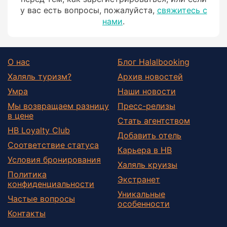
у вас есть вопросы, пожалуйста,
свяжитесь с
нами
.
О нас
Блог Halalbooking
Халяль туризм?
Архив новостей
Умра
Наши новости
Мы возвращаем разницу
Пресс-релизы
в цене
Стать агентством
HB Loyalty Club
Добавить отель
Соответствие статуса
Карьера в HB
Условия бронирования
Халяль круизы
Политика
Экстранет
конфиденциальности
Уникальные
Частые вопросы
особенности
Контакты