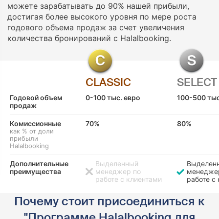
можете зарабатывать до 90% нашей прибыли,
достигая более высокого уровня по мере роста
годового объема продаж за счет увеличения
количества бронирований с Halalbooking.
CLASSIC
SELECT
Годовой объем
0-100 тыс. евро
100-500 тыс
продаж
Комиссионные
70%
80%
как % от доли
прибыли
Halalbooking
Дополнительные
Выделенный
Выделен
преимущества
менеджер по
менедже
работе с клиентами
работе с
Почему стоит присоединиться к
"Программе Halalbooking для