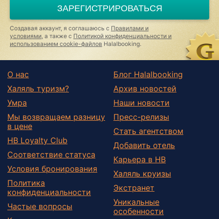
ЗАРЕГИСТРИРОВАТЬСЯ
Создавая аккаунт, я соглашаюсь с
Правилами и
условиями
, а также с
Политикой конфиденциальности и
использованием cookie-файлов
Halalbooking.
О нас
Блог Halalbooking
Халяль туризм?
Архив новостей
Умра
Наши новости
Мы возвращаем разницу
Пресс-релизы
в цене
Стать агентством
HB Loyalty Club
Добавить отель
Соответствие статуса
Карьера в HB
Условия бронирования
Халяль круизы
Политика
Экстранет
конфиденциальности
Уникальные
Частые вопросы
особенности