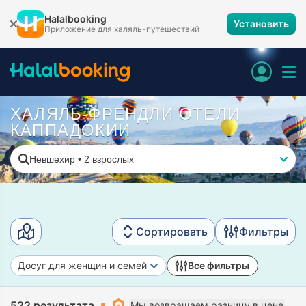
Halalbooking
Установить
Приложение для халяль-путешествий
ХАЛЯЛЬ-ФРЕНДЛИ ОТЕЛИ
КАППАДОКИИ
Невшехир
•
2 взрослых
Сортировать
Фильтры
Досуг для женщин и семей
Все фильтры
522 результата
Мы возвращаем разницу в цене