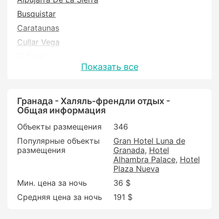
Busquistar
Carataunas
Cullar Vega
El Pinar
Показать все
El Valle
Galera
Gor
Гранада - Халяль-френдли отдых -
Общая информация
Guadahortuna
Объекты размещения
346
Gualchos
Популярные объекты
Gran Hotel Luna de
Hueneja
размещения
Granada
Hotel
Huetor Vega
Alhambra Palace
Hotel
Plaza Nueva
La Calahorra
Мин. цена за ночь
36 $
Monachil
Средняя цена за ночь
191 $
Moraleda de Zafayona
Motril