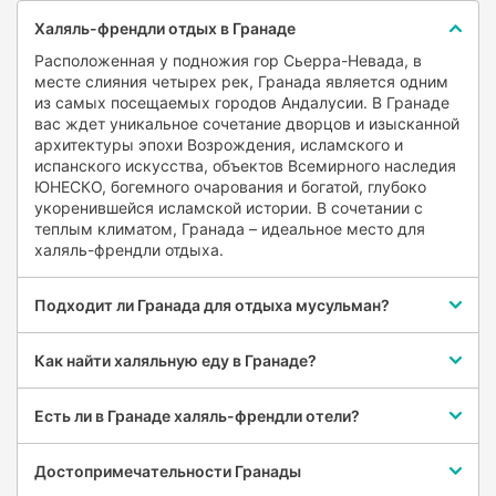
Nevada
Халяль-френдли отдых в Гранаде
Niguelas
Расположенная у подножия гор Сьерра-Невада, в
Orgiva
месте слияния четырех рек, Гранада является одним
из самых посещаемых городов Андалусии. В Гранаде
Otura
вас ждет уникальное сочетание дворцов и изысканной
Padul
архитектуры эпохи Возрождения, исламского и
испанского искусства, объектов Всемирного наследия
Peligros
ЮНЕСКО, богемного очарования и богатой, глубоко
укоренившейся исламской истории. В сочетании с
Pinos Genil
теплым климатом, Гранада – идеальное место для
Pinos Puente
халяль-френдли отдыха.
Purullena
Quentar
Подходит ли Гранада для отдыха мусульман?
Salobrena
Как найти халяльную еду в Гранаде?
Santa Fe
Trevelez
Есть ли в Гранаде халяль-френдли отели?
Villamena
Zujar
Достопримечательности Гранады