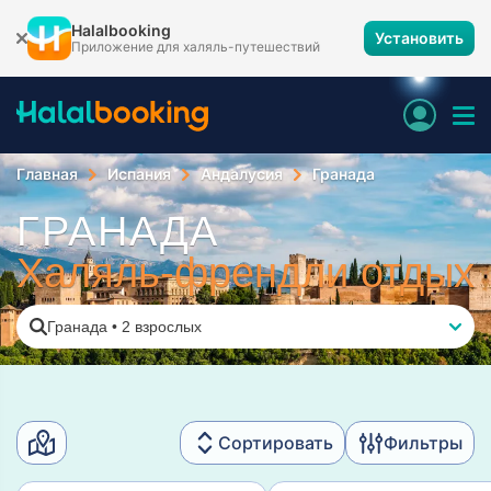
Halalbooking
Установить
Приложение для халяль-путешествий
Главная
Испания
Андалусия
Гранада
ГРАНАДА
Халяль-френдли отдых
Гранада
•
2 взрослых
Сортировать
Фильтры