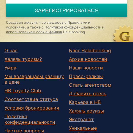
ЗАРЕГИСТРИРОВАТЬСЯ
Создавая аккаунт, я соглашаюсь с
Правилами и
условиями
, а также с
Политикой конфиденциальности и
использованием cookie-файлов
Halalbooking.
О нас
Блог Halalbooking
Халяль туризм?
Архив новостей
Умра
Наши новости
Мы возвращаем разницу
Пресс-релизы
в цене
Стать агентством
HB Loyalty Club
Добавить отель
Соответствие статуса
Карьера в HB
Условия бронирования
Халяль круизы
Политика
Экстранет
конфиденциальности
Уникальные
Частые вопросы