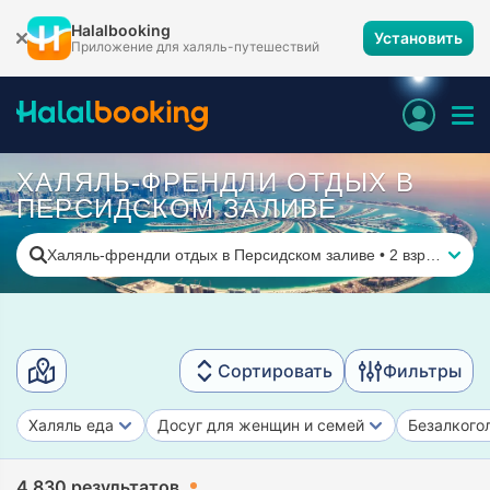
Halalbooking
Установить
Приложение для халяль-путешествий
ХАЛЯЛЬ-ФРЕНДЛИ ОТДЫХ В
ПЕРСИДСКОМ ЗАЛИВЕ
Халяль-френдли отдых в Персидском заливе
•
2 взрослых
Сортировать
Фильтры
Халяль еда
Досуг для женщин и семей
Безалкого
4 830 результатов