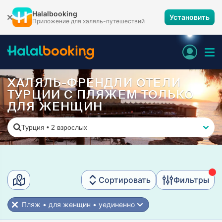
Halalbooking
Установить
Приложение для халяль-путешествий
ХАЛЯЛЬ-ФРЕНДЛИ ОТЕЛИ
ТУРЦИИ С ПЛЯЖЕМ ТОЛЬКО
ДЛЯ ЖЕНЩИН
Турция
•
2 взрослых
Сортировать
Фильтры
Пляж • для женщин • уединенно