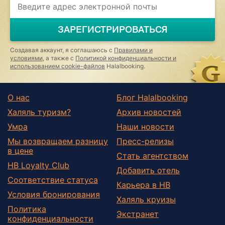
you
are
a
ЗАРЕГИСТРИРОВАТЬСЯ
human,
ignore
this
Создавая аккаунт, я соглашаюсь с
Правилами и
field
условиями
, а также с
Политикой конфиденциальности и
использованием cookie-файлов
Halalbooking.
О нас
Блог Halalbooking
Халяль туризм?
Архив новостей
Умра
Наши новости
Мы возвращаем разницу
Пресс-релизы
в цене
Стать агентством
HB Loyalty Club
Добавить отель
Соответствие статуса
Карьера в HB
Условия бронирования
Халяль круизы
Политика
Экстранет
конфиденциальности