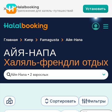
Halalbooking
Установить
Приложение для халяль-путешествий
Главная
Кипр
Famagusta
Айя-Напа
АЙЯ-НАПА
Халяль-френдли отдых
Айя-Напа
•
2 взрослых
Сортировать
Фильтры