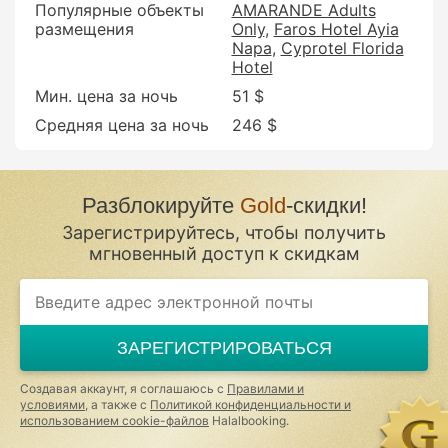
Популярные объекты
AMARANDE Adults
размещения
Only
Faros Hotel Ayia
Napa
Cyprotel Florida
Hotel
Мин. цена за ночь
51 $
Средняя цена за ночь
246 $
Разблокируйте
Gold
-скидки!
Зарегистрируйтесь, чтобы получить
мгновенный доступ к скидкам
If
you
are
a
ЗАРЕГИСТРИРОВАТЬСЯ
human,
ignore
this
Создавая аккаунт, я соглашаюсь с
Правилами и
field
условиями
, а также с
Политикой конфиденциальности и
использованием cookie-файлов
Halalbooking.